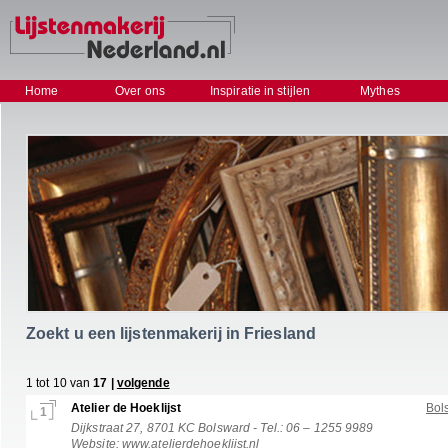
Home
Over ons
Inspiratie in stijlen
Mythes
Zoekt u een lijstenmakerij in Friesland
1 tot 10 van
17 |
volgende
Atelier de Hoeklijst
Bol
1
Dijkstraat 27, 8701 KC Bolsward - Tel.: 06 – 1255 9989
Website:
www.atelierdehoeklijst.nl