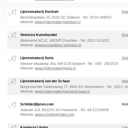
Lijstenmakerij Dockum
Do
3
Bevrijdingslaan 15, 9102 DC Dokkum - Tel.: 0519-294053
Website:
www.lijstenmakerijdockum.nl
Veenstra Kunsthandel
Dra
4
Moleneind NZ 22, 9203ZP Drachten - Tel.: 0512-513223
Website:
www.kunstuitleen-veenstra.nl
Lijstenmakerij Goris
Gyt
5
Nieuwe straatweg 26a, 9061CM Gytsjerk - Tel.: 058 - 2563515
Website:
www.lijstenmakerijgoris.nl
Lijstenmakerij van der Schaar
Hee
6
Burgemeester Falkenaweg 37, 8442 KX Heerenveen - Tel.: 0513 - 
Website:
www.lijstenmakerijvanderschaar.nl
Schilderijlijsten.com
Hom
7
Jeltewei 114, 8622XV XV Hommerts - Tel.: 06-21516836
Website:
www.schilderijlijsten.com
Koopman Lijsten
Lee