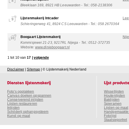
8
Bleeklaan 169, 8921 HB Leeuwarden - Tel.: 058-2138306
Lijstenmakerij Intcader
Lee
9
Schieringerweg 41, 8924 CS Leeuwarden - Tel.: 058 2670364
Boogaart Lijstenmakerij
Nij
10
Kommisjewei 21-23, 9217RL Nijega - Tel.: 0512-372735
Website:
www.dinieboogaart.nl
1 tot 10 van
17 |
volgende
Disclaimer
|
Sitemap
| © Lijstenmakerij Nederland
Foto's opplakken
Wissellijsten
Canvas doeken opspannen
Houtenlijsten
Conserverend inlijsten
Baklijsten
Lijsten restaureren
Spieramen
Inlijsten
Lijsten op maat
Schilderij ophangsysteem
Handgemaakte o
Kunst op maat
Fotolijst
Staatsieportret